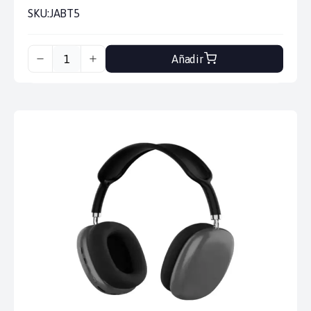
SKU:
JABT5
Añadir