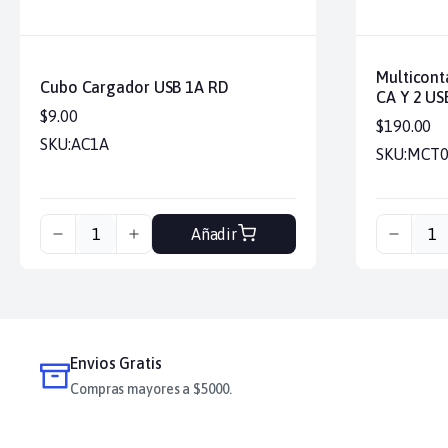
Multicon
Cubo Cargador USB 1A RD
CA Y 2 US
$9.00
$190.00
SKU:
AC1A
SKU:
MCT0
Añadir
Envios Gratis
Compras mayores a $5000.