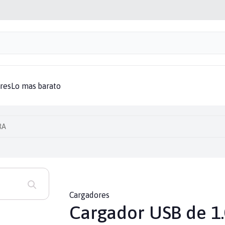
aptadores
Audifonos
Baterias
Bocinas
Cables
Cargadores
Computa
res
Lo mas barato
RA
Cargadores
Cargador USB de 1