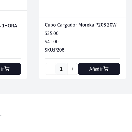
Cubo Cargador Moreka P208 20W
4 1HORA
$35.00
$41.00
SKU:
P208
ir
Añadir
s.