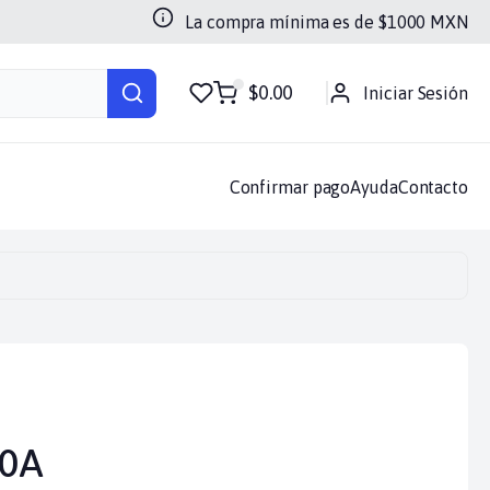
La compra mínima es de $
1000
MXN
doras
Luces
Memorias
Otros
Soportes
Sin categoria
$0.00
Iniciar Sesión
Confirmar pago
Ayuda
Contacto
.0A