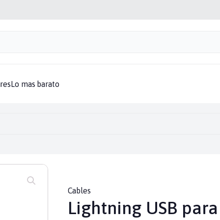
aptadores
Audifonos
Baterias
Bocinas
Cables
Cargadores
Computa
res
Lo mas barato
Cables
Lightning USB para