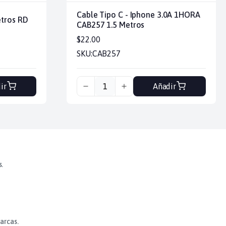
Cable Tipo C - Iphone 3.0A 1HORA
etros RD
CAB257 1.5 Metros
$22.00
SKU:
CAB257
ir
Añadir
s.
arcas.