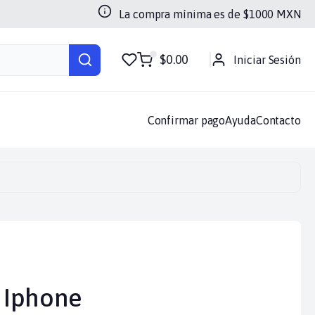
La compra mínima es de $
1000
MXN
$0.00
Iniciar Sesión
doras
Luces
Memorias
Otros
Soportes
Sin categoria
Confirmar pago
Ayuda
Contacto
 Iphone