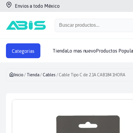
Envios a todo México
BUSCAR POR CATEGORIA
Ver todas las categorias
Lo mas nuevo
Mica Privacidad
Ad
Productos Populares
Lo mas barato
Tienda
Lo mas nuevo
Productos Popula
Categorias
Inicio
/
Tienda
/
Cables
/ Cable Tipo C de 2.1A CAB184 1HORA