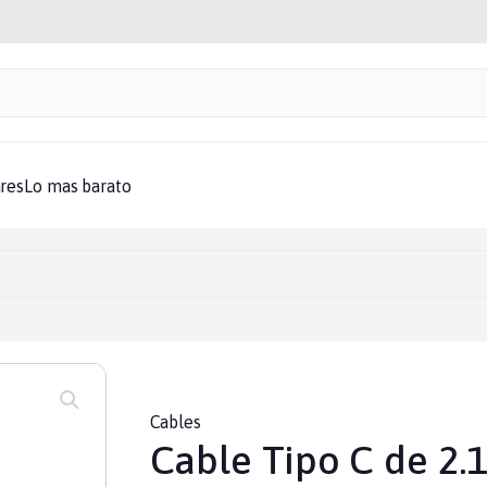
aptadores
Audifonos
Baterias
Bocinas
Cables
Cargadores
Computa
res
Lo mas barato
Cables
Cable Tipo C de 2.