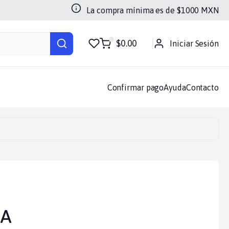
La compra mínima es de $
1000
MXN
$0.00
Iniciar Sesión
doras
Luces
Memorias
Otros
Soportes
Sin categoria
Confirmar pago
Ayuda
Contacto
1A