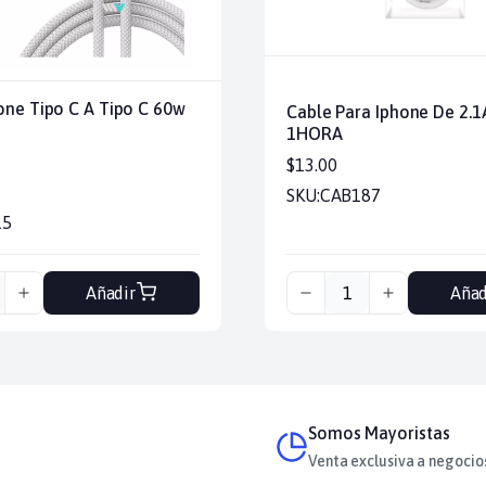
one Tipo C A Tipo C 60w
Cable Para Iphone De 2.
1HORA
$13.00
SKU:
CAB187
15
Añadir
Añad
Somos Mayoristas
Venta exclusiva a negocio