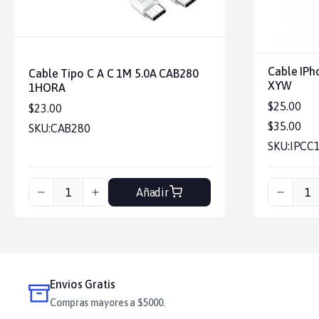
Cable IPh
Cable Tipo C A C 1M 5.0A CAB280
XYW
1HORA
$25.00
$23.00
$35.00
SKU:
CAB280
SKU:
IPCC
Añadir
Envios Gratis
Compras mayores a $5000.