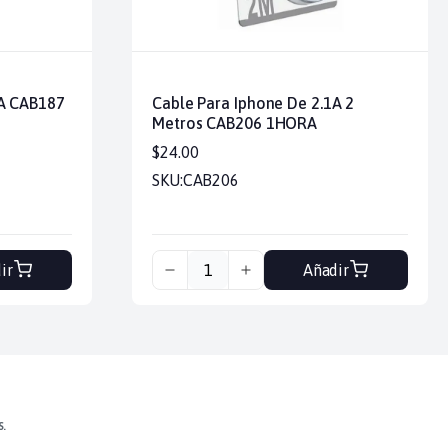
1A CAB187
Cable Para Iphone De 2.1A 2
Metros CAB206 1HORA
$24.00
SKU:
CAB206
ir
Añadir
s.