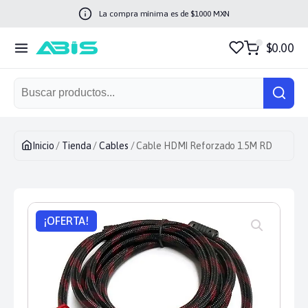
La compra mínima es de $
1000
MXN
$0.00
Inicio
/
Tienda
/
Cables
/ Cable HDMI Reforzado 1.5M RD
¡OFERTA!