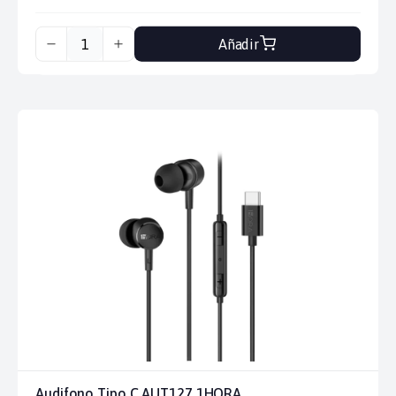
Añadir
Audifono Tipo C AUT127 1HORA