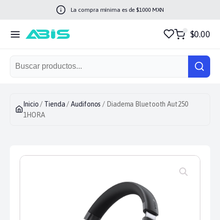
La compra mínima es de $
1000
MXN
$0.00
Inicio
/
Tienda
/
Audifonos
/ Diadema Bluetooth Aut250
1HORA