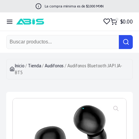
La compra mínima es de $
1000
MXN
$0.00
Inicio
/
Tienda
/
Audifonos
/ Audifonos Bluetooth JAPI JA-
BT5